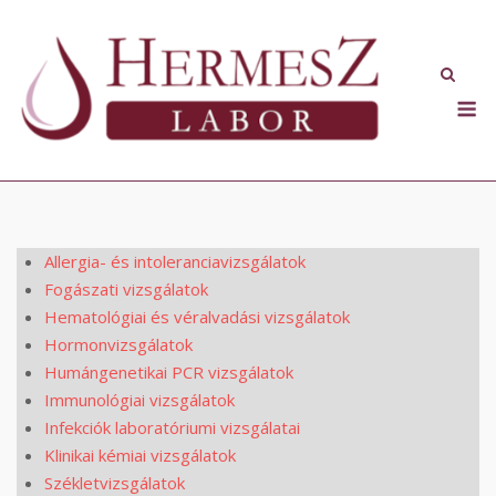
Skip
to
content
M
Allergia- és intoleranciavizsgálatok
Fogászati vizsgálatok
Hematológiai és véralvadási vizsgálatok
Hormonvizsgálatok
Humángenetikai PCR vizsgálatok
Immunológiai vizsgálatok
Infekciók laboratóriumi vizsgálatai
Klinikai kémiai vizsgálatok
Székletvizsgálatok