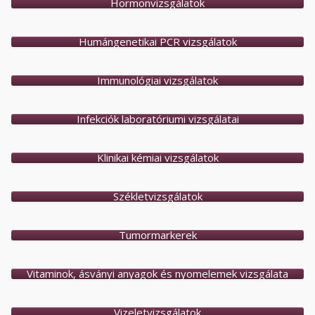
Hormonvizsgálatok
Humángenetikai PCR vizsgálatok
Immunológiai vizsgálatok
Infekciók laboratóriumi vizsgálatai
Klinikai kémiai vizsgálatok
Székletvizsgálatok
Tumormarkerek
Vitaminok, ásványi anyagok és nyomelemek vizsgálata
Vizeletvizsgálatok