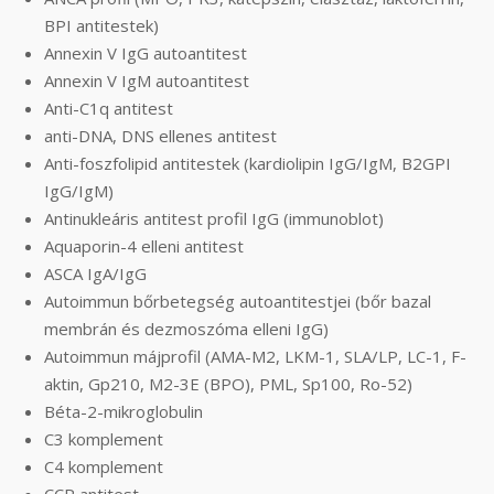
BPI antitestek)
Annexin V IgG autoantitest
Annexin V IgM autoantitest
Anti-C1q antitest
anti-DNA, DNS ellenes antitest
Anti-foszfolipid antitestek (kardiolipin IgG/IgM, B2GPI
IgG/IgM)
Antinukleáris antitest profil IgG (immunoblot)
Aquaporin-4 elleni antitest
ASCA IgA/IgG
Autoimmun bőrbetegség autoantitestjei (bőr bazal
membrán és dezmoszóma elleni IgG)
Autoimmun májprofil (AMA-M2, LKM-1, SLA/LP, LC-1, F-
aktin, Gp210, M2-3E (BPO), PML, Sp100, Ro-52)
Béta-2-mikroglobulin
C3 komplement
C4 komplement
CCP antitest