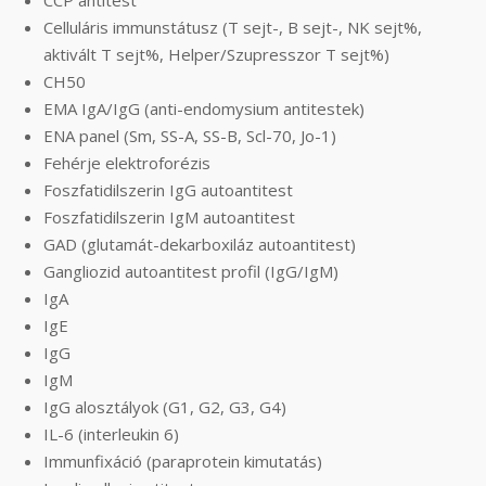
Celluláris immunstátusz (T sejt-, B sejt-, NK sejt%,
aktivált T sejt%, Helper/Szupresszor T sejt%)
CH50
EMA IgA/IgG (anti-endomysium antitestek)
ENA panel (Sm, SS-A, SS-B, Scl-70, Jo-1)
Fehérje elektroforézis
Foszfatidilszerin IgG autoantitest
Foszfatidilszerin IgM autoantitest
GAD (glutamát-dekarboxiláz autoantitest)
Gangliozid autoantitest profil (IgG/IgM)
IgA
IgE
IgG
IgM
IgG alosztályok (G1, G2, G3, G4)
IL-6 (interleukin 6)
Immunfixáció (paraprotein kimutatás)