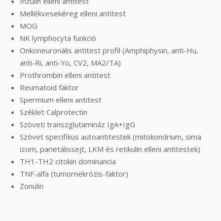
Inzulin elleni antitest
Mellékvesekéreg elleni antitest
MOG
NK lymphocyta funkció
Onkoneuronális antitest profil (Amphiphysin, anti-Hu,
anti-Ri, anti-Yo, CV2, MA2/TA)
Prothrombin elleni antitest
Reumatoid faktor
Spermium elleni antitest
Széklet Calprotectin
Szöveti transzglutamináz IgA+IgG
Szövet specifikus autoantitestek (mitokondrium, sima
izom, parietálissejt, LKM és retikulin elleni antitestek)
TH1-TH2 citokin dominancia
TNF-alfa (tumornekrózis-faktor)
Zonulin