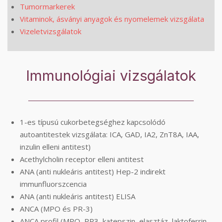
Tumormarkerek
Vitaminok, ásványi anyagok és nyomelemek vizsgálata
Vizeletvizsgálatok
Immunológiai vizsgálatok
1-es típusú cukorbetegséghez kapcsolódó
autoantitestek vizsgálata: ICA, GAD, IA2, ZnT8A, IAA,
inzulin elleni antitest)
Acethylcholin receptor elleni antitest
ANA (anti nukleáris antitest) Hep-2 indirekt
immunfluorszcencia
ANA (anti nukleáris antitest) ELISA
ANCA (MPO és PR-3)
ANCA profil (MPO, PR3, katepszin, elasztáz, laktoferrin,