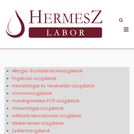
Skip
to
content
M
Allergia- és intoleranciavizsgálatok
Fogászati vizsgálatok
Hematológiai és véralvadási vizsgálatok
Hormonvizsgálatok
Humángenetikai PCR vizsgálatok
Immunológiai vizsgálatok
Infekciók laboratóriumi vizsgálatai
Klinikai kémiai vizsgálatok
Székletvizsgálatok