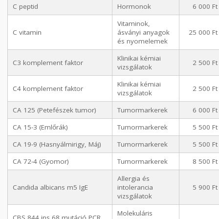
C peptid
Hormonok
6 000 Ft
Vitaminok,
C vitamin
ásványi anyagok
25 000 Ft
és nyomelemek
Klinikai kémiai
C3 komplement faktor
2 500 Ft
vizsgálatok
Klinikai kémiai
C4 komplement faktor
2 500 Ft
vizsgálatok
CA 125 (Petefészek tumor)
Tumormarkerek
6 000 Ft
CA 15-3 (Emlőrák)
Tumormarkerek
5 500 Ft
CA 19-9 (Hasnyálmirigy, Máj)
Tumormarkerek
5 500 Ft
CA 72-4 (Gyomor)
Tumormarkerek
8 500 Ft
Allergia és
Candida albicans m5 IgE
intolerancia
5 900 Ft
vizsgálatok
Molekuláris
CBS 844 ins 68 mutáció PCR