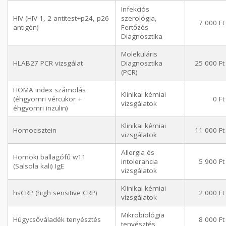
Infekciós
HIV (HIV 1, 2 antitest+p24, p26
szerológia,
7 000 Ft
antigén)
Fertőzés
Diagnosztika
Molekuláris
HLAB27 PCR vizsgálat
Diagnosztika
25 000 Ft
(PCR)
HOMA index számolás
Klinikai kémiai
(éhgyomri vércukor +
0 Ft
vizsgálatok
éhgyomri inzulin)
Klinikai kémiai
Homocisztein
11 000 Ft
vizsgálatok
Allergia és
Homoki ballagófű w11
intolerancia
5 900 Ft
(Salsola kali) IgE
vizsgálatok
Klinikai kémiai
hsCRP (high sensitive CRP)
2 000 Ft
vizsgálatok
Mikrobiológia
Húgycsőváladék tenyésztés
8 000 Ft
tenyésztés