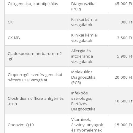
Citogenetika, kariotipizálás
Diagnosztika
45 000 Ft
(PCR)
Klinikai kémiai
CK
300 Ft
vizsgálatok
Klinikai kémiai
CK-MB
3 500 Ft
vizsgálatok
Allergia és
Cladosporium herbarum m2
intolerancia
5 900 Ft
IgE
vizsgálatok
Molekuláris
Clopidrogél szedés genetikai
Diagnosztika
20 000 Ft
háttere PCR vizsgálat
(PCR)
Infekciós
Clostridium difficile antigén és
szerológia,
10 500 Ft
toxin
Fertőzés
Diagnosztika
Vitaminok,
Coenzim Q10
ásványi anyagok
15 000 Ft
és nyomelemek