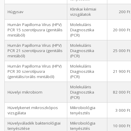
Klinikai kémiai
Húgysav
200 Ft
vizsgálatok
Humán Papilloma Vírus (HPV)
Molekuláris
PCR 15 szerotípusra (genitális
Diagnosztika
20 000 Ft
mintából)
(PCR)
Humán Papilloma Vírus (HPV)
Molekuláris
PCR 21 szerotípusra (genitális
Diagnosztika
25 000 Ft
mintából)
(PCR)
Humán Papilloma Vírus (HPV)
Molekuláris
PCR 30 szerotípusra
Diagnosztika
21 900 Ft
(genitális/orális mintából)
(PCR)
Molekuláris
Hüvelyi mikrobiom
Diagnosztika
82 000 Ft
(PCR)
Hüvelykenet mikroszkópos
Mikrobiológia
3 000 Ft
vizsgálata
tenyésztés
Hüvelyváladék bakteriológiai
Mikrobiológia
10 000 Ft
tenyésztése
tenyésztés