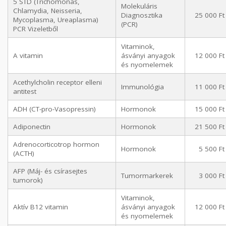
5 STD (Trichomonas,
Molekuláris
Chlamydia, Neisseria,
Diagnosztika
25 000 Ft
Mycoplasma, Ureaplasma)
(PCR)
PCR Vizeletből
Vitaminok,
A vitamin
ásványi anyagok
12 000 Ft
és nyomelemek
Acethylcholin receptor elleni
Immunológia
11 000 Ft
antitest
ADH (CT-pro-Vasopressin)
Hormonok
15 000 Ft
Adiponectin
Hormonok
21 500 Ft
Adrenocorticotrop hormon
Hormonok
5 500 Ft
(ACTH)
AFP (Máj- és csírasejtes
Tumormarkerek
3 000 Ft
tumorok)
Vitaminok,
Aktív B12 vitamin
ásványi anyagok
12 000 Ft
és nyomelemek