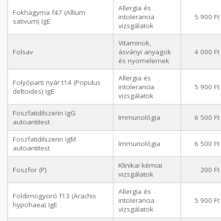
Allergia és
Fokhagyma f47 (Allium
intolerancia
5 900 Ft
sativum) IgE
vizsgálatok
Vitaminok,
Folsav
ásványi anyagok
4 000 Ft
és nyomelemek
Allergia és
Folyóparti nyár t14 (Populus
intolerancia
5 900 Ft
deltoides) IgE
vizsgálatok
Foszfatidilszerin IgG
Immunológia
6 500 Ft
autoantitest
Foszfatidilszerin IgM
Immunológia
6 500 Ft
autoantitest
Klinikai kémiai
Foszfor (P)
200 Ft
vizsgálatok
Allergia és
Földimogyoró f13 (Arachis
intolerancia
5 900 Ft
hypohaea) IgE
vizsgálatok