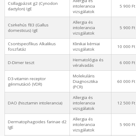
Allergia és
Csillagpázsit g2 (Cynodon
intolerancia
5 900 Ft
dactylon) IgE
vizsgálatok
Allergia és
Csirkehús f83 (Gallus
intolerancia
5 900 Ft
domesticus) IgE
vizsgálatok
Csontspecifikus Alkalikus
Klinikai kémiai
10 000 Ft
foszfatáz
vizsgálatok
Hematológia és
D-Dimer teszt
6 000 Ft
véralvadás
Molekuláris
D3-vitamin receptor
Diagnosztika
60 000 Ft
génmutáció (VDR)
(PCR)
Allergia és
DAO (hisztamin intolerancia)
intolerancia
12 500 Ft
vizsgálatok
Allergia és
Dermatophagoides farinae d2
intolerancia
5 900 Ft
IgE
vizsgálatok