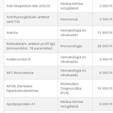
Klinikai kémiai
Anti-Streptolizin titer (ASLO)
2 000 Ft
vizsgálatok
Anti-thyreoglobulin antitest
Hormonok
3 500 Ft
(anti-TG)
Hematológia és
Anti-Xa
12 800 Ft
véralvadás
Antinukleáris antitest profil IgG
Immunológia
28 000 Ft
(immunoblot, 18 paraméter)
Hematológia és
Antithrombin III
4 900 Ft
véralvadás
Hematológia és
APC-Rezisztencia
6 000 Ft
véralvadás
Molekuláris
APOB (familiáris
Diagnosztika
19 900 Ft
hiperkoleszterémia)
(PCR)
Klinikai kémiai
Apolipoprotein A1
6 000 Ft
vizsgálatok