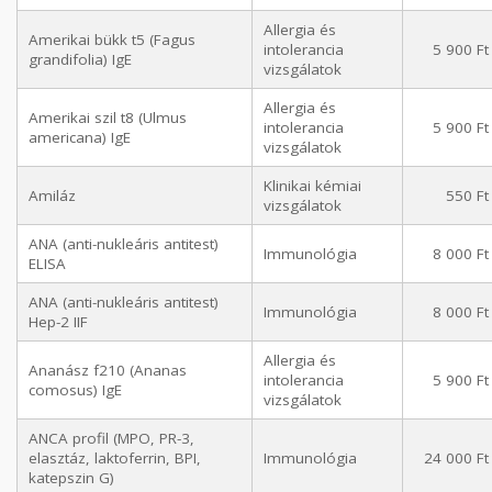
Allergia és
Amerikai bükk t5 (Fagus
intolerancia
5 900 Ft
grandifolia) IgE
vizsgálatok
Allergia és
Amerikai szil t8 (Ulmus
intolerancia
5 900 Ft
americana) IgE
vizsgálatok
Klinikai kémiai
Amiláz
550 Ft
vizsgálatok
ANA (anti-nukleáris antitest)
Immunológia
8 000 Ft
ELISA
ANA (anti-nukleáris antitest)
Immunológia
8 000 Ft
Hep-2 IIF
Allergia és
Ananász f210 (Ananas
intolerancia
5 900 Ft
comosus) IgE
vizsgálatok
ANCA profil (MPO, PR-3,
elasztáz, laktoferrin, BPI,
Immunológia
24 000 Ft
katepszin G)