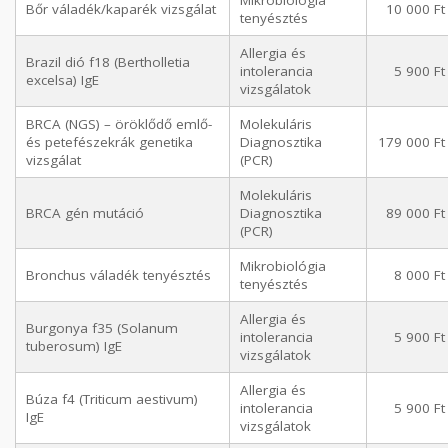
Bőr váladék/kaparék vizsgálat
10 000 Ft
tenyésztés
Allergia és
Brazil dió f18 (Bertholletia
intolerancia
5 900 Ft
excelsa) IgE
vizsgálatok
BRCA (NGS) – öröklődő emlő-
Molekuláris
és petefészekrák genetika
Diagnosztika
179 000 Ft
vizsgálat
(PCR)
Molekuláris
BRCA gén mutáció
Diagnosztika
89 000 Ft
(PCR)
Mikrobiológia
Bronchus váladék tenyésztés
8 000 Ft
tenyésztés
Allergia és
Burgonya f35 (Solanum
intolerancia
5 900 Ft
tuberosum) IgE
vizsgálatok
Allergia és
Búza f4 (Triticum aestivum)
intolerancia
5 900 Ft
IgE
vizsgálatok