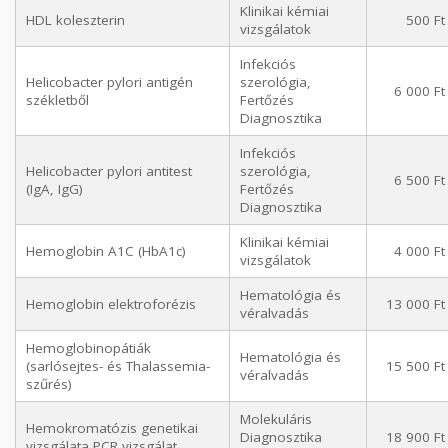
Klinikai kémiai
HDL koleszterin
500 Ft
vizsgálatok
Infekciós
Helicobacter pylori antigén
szerológia,
6 000 Ft
székletből
Fertőzés
Diagnosztika
Infekciós
Helicobacter pylori antitest
szerológia,
6 500 Ft
(IgA, IgG)
Fertőzés
Diagnosztika
Klinikai kémiai
Hemoglobin A1C (HbA1c)
4 000 Ft
vizsgálatok
Hematológia és
Hemoglobin elektroforézis
13 000 Ft
véralvadás
Hemoglobinopátiák
Hematológia és
(sarlósejtes- és Thalassemia-
15 500 Ft
véralvadás
szűrés)
Molekuláris
Hemokromatózis genetikai
Diagnosztika
18 900 Ft
vizsgálata PCR vizsgálat