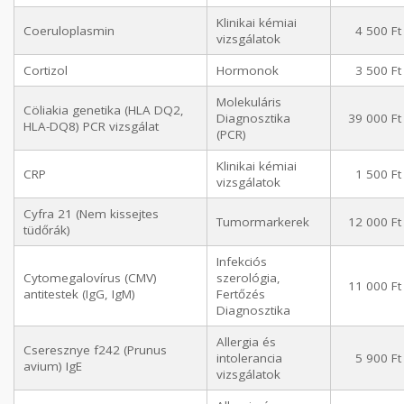
Klinikai kémiai
Coeruloplasmin
4 500 Ft
vizsgálatok
Cortizol
Hormonok
3 500 Ft
Molekuláris
Cöliakia genetika (HLA DQ2,
Diagnosztika
39 000 Ft
HLA-DQ8) PCR vizsgálat
(PCR)
Klinikai kémiai
CRP
1 500 Ft
vizsgálatok
Cyfra 21 (Nem kissejtes
Tumormarkerek
12 000 Ft
tüdőrák)
Infekciós
Cytomegalovírus (CMV)
szerológia,
11 000 Ft
antitestek (IgG, IgM)
Fertőzés
Diagnosztika
Allergia és
Cseresznye f242 (Prunus
intolerancia
5 900 Ft
avium) IgE
vizsgálatok