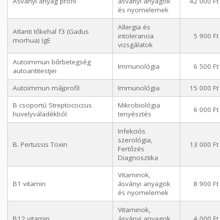
Ásványi anyag profil
ásványi anyagok
42 000 Ft
és nyomelemek
Allergia és
Atlanti tőkehal f3 (Gadus
intolerancia
5 900 Ft
morhua) IgE
vizsgálatok
Autoimmun bőrbetegség
Immunológia
6 500 Ft
autoantitestjei
Autoimmun májprofil
Immunológia
15 000 Ft
B csoportú Streptococcus
Mikrobiológia
6 000 Ft
hüvelyváladékból
tenyésztés
Infekciós
szerológia,
B. Pertussis Toxin
13 000 Ft
Fertőzés
Diagnosztika
Vitaminok,
B1 vitamin
ásványi anyagok
8 900 Ft
és nyomelemek
Vitaminok,
B12 vitamin
ásványi anyagok
4 000 Ft