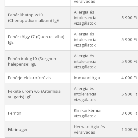
véralvadás
Allergia és
Fehér libatop w10
intolerancia
5 900 Ft
(Chenopodium album) IgE
vizsgálatok
Allergia és
Fehér tölgy t7 (Quercus alba)
intolerancia
5 900 Ft
IgE
vizsgálatok
Allergia és
Fehércirok g10 (Sorghum
intolerancia
5 900 Ft
halepense) IgE
vizsgálatok
Fehérje elektroforézis
Immunológia
4 000 Ft
Allergia és
Fekete üröm w6 (Artemisia
intolerancia
5 900 Ft
vulgaris) IgE
vizsgálatok
Klinikai kémiai
Ferritin
3 000 Ft
vizsgálatok
Hematológia és
Fibrinogén
1 500 Ft
véralvadás