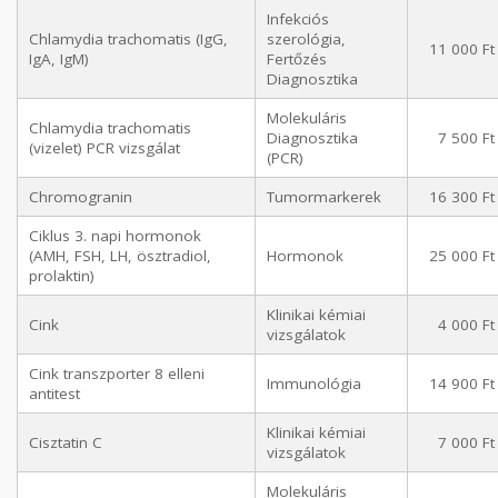
Infekciós
Chlamydia trachomatis (IgG,
szerológia,
11 000 Ft
IgA, IgM)
Fertőzés
Diagnosztika
Molekuláris
Chlamydia trachomatis
Diagnosztika
7 500 Ft
(vizelet) PCR vizsgálat
(PCR)
Chromogranin
Tumormarkerek
16 300 Ft
Ciklus 3. napi hormonok
(AMH, FSH, LH, ösztradiol,
Hormonok
25 000 Ft
prolaktin)
Klinikai kémiai
Cink
4 000 Ft
vizsgálatok
Cink transzporter 8 elleni
Immunológia
14 900 Ft
antitest
Klinikai kémiai
Cisztatin C
7 000 Ft
vizsgálatok
Molekuláris