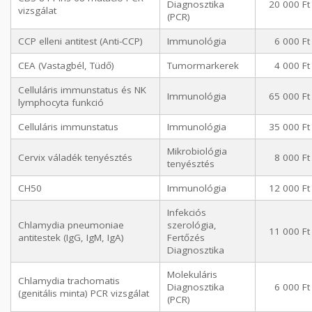
Diagnosztika
20 000 Ft
vizsgálat
(PCR)
CCP elleni antitest (Anti-CCP)
Immunológia
6 000 Ft
CEA (Vastagbél, Tüdő)
Tumormarkerek
4 000 Ft
Celluláris immunstatus és NK
Immunológia
65 000 Ft
lymphocyta funkció
Celluláris immunstatus
Immunológia
35 000 Ft
Mikrobiológia
Cervix váladék tenyésztés
8 000 Ft
tenyésztés
CH50
Immunológia
12 000 Ft
Infekciós
Chlamydia pneumoniae
szerológia,
11 000 Ft
antitestek (IgG, IgM, IgA)
Fertőzés
Diagnosztika
Molekuláris
Chlamydia trachomatis
Diagnosztika
6 000 Ft
(genitális minta) PCR vizsgálat
(PCR)