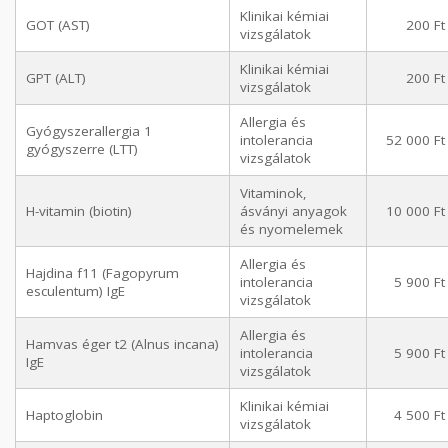
Klinikai kémiai
GOT (AST)
200 Ft
vizsgálatok
Klinikai kémiai
GPT (ALT)
200 Ft
vizsgálatok
Allergia és
Gyógyszerallergia 1
intolerancia
52 000 Ft
gyógyszerre (LTT)
vizsgálatok
Vitaminok,
H-vitamin (biotin)
ásványi anyagok
10 000 Ft
és nyomelemek
Allergia és
Hajdina f11 (Fagopyrum
intolerancia
5 900 Ft
esculentum) IgE
vizsgálatok
Allergia és
Hamvas éger t2 (Alnus incana)
intolerancia
5 900 Ft
IgE
vizsgálatok
Klinikai kémiai
Haptoglobin
4 500 Ft
vizsgálatok