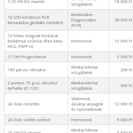
1,25 OH D3 vitamin
18 000 Ft
vizsgálatok
Molekuláris
10 STD kórokozó PCR
Diagnosztika
38 000 Ft
kimutatása genitális mintából
(PCR)
12 hetes magzati kockázat
biokémiai szűrése (free béta-
Hormonok
15 000 Ft
HCG, PAPP-A)
17 OH Progeszteron
Hormonok
5 500 Ft
Klinikai kémiai
180 perces vércukor
200 Ft
vizsgálatok
2 pontos 75 g-os vércukor
Klinikai kémiai
400 Ft
terhelés (0'-120')
vizsgálatok
Vitaminok,
24 órás rézürítés
ásványi anyagok
12 900 Ft
és nyomelemek
24 órás vizelet cortisol
Hormonok
9 000 Ft
Klinikai kémiai
25-OH D3 vitamin
5 500 Ft