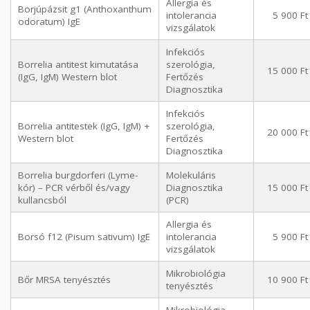
Allergia és
Borjúpázsit g1 (Anthoxanthum
intolerancia
5 900 Ft
odoratum) IgE
vizsgálatok
Infekciós
Borrelia antitest kimutatása
szerológia,
15 000 Ft
(IgG, IgM) Western blot
Fertőzés
Diagnosztika
Infekciós
Borrelia antitestek (IgG, IgM) +
szerológia,
20 000 Ft
Western blot
Fertőzés
Diagnosztika
Borrelia burgdorferi (Lyme-
Molekuláris
kór) – PCR vérből és/vagy
Diagnosztika
15 000 Ft
kullancsból
(PCR)
Allergia és
Borsó f12 (Pisum sativum) IgE
intolerancia
5 900 Ft
vizsgálatok
Mikrobiológia
Bőr MRSA tenyésztés
10 900 Ft
tenyésztés
Mikrobiológia