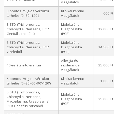
vizsgálatok
3 pontos 75 g-os vércukor
Klinikai kémiai
600 Ft
terhelés (0'-60'-120')
vizsgálatok
3 STD (Trichomonas,
Molekuláris
Chlamydia, Neisseria) PCR
Diagnosztika
12 000 Ft
Genitális mintából
(PCR)
3 STD (Trichomonas,
Molekuláris
Chlamydia, Neisseria) PCR
Diagnosztika
14 500 Ft
Vizeletből
(PCR)
Allergia és
40-es ételintolerancia
intolerancia
35 000 Ft
vizsgálatok
5 pontos 75 g-os vércukor
Klinikai kémiai
1 000 Ft
terhelés (0'-30'-60'-90'-120')
vizsgálatok
5 STD (Trichomonas,
Molekuláris
Chlamydia, Neisseria,
Diagnosztika
25 000 Ft
Mycoplasma, Ureaplasma)
(PCR)
PCR Genitális mintából