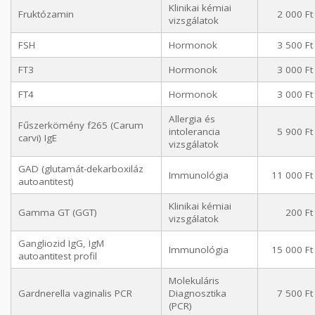
Klinikai kémiai
Fruktózamin
2 000 Ft
vizsgálatok
FSH
Hormonok
3 500 Ft
FT3
Hormonok
3 000 Ft
FT4
Hormonok
3 000 Ft
Allergia és
Fűszerkömény f265 (Carum
intolerancia
5 900 Ft
carvi) IgE
vizsgálatok
GAD (glutamát-dekarboxiláz
Immunológia
11 000 Ft
autoantitest)
Klinikai kémiai
Gamma GT (GGT)
200 Ft
vizsgálatok
Gangliozid IgG, IgM
Immunológia
15 000 Ft
autoantitest profil
Molekuláris
Gardnerella vaginalis PCR
Diagnosztika
7 500 Ft
(PCR)