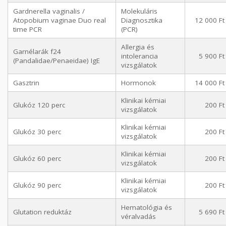
Gardnerella vaginalis /
Molekuláris
Atopobium vaginae Duo real
Diagnosztika
12 000 Ft
time PCR
(PCR)
Allergia és
Garnélarák f24
intolerancia
5 900 Ft
(Pandalidae/Penaeidae) IgE
vizsgálatok
Gasztrin
Hormonok
14 000 Ft
Klinikai kémiai
Glukóz 120 perc
200 Ft
vizsgálatok
Klinikai kémiai
Glukóz 30 perc
200 Ft
vizsgálatok
Klinikai kémiai
Glukóz 60 perc
200 Ft
vizsgálatok
Klinikai kémiai
Glukóz 90 perc
200 Ft
vizsgálatok
Hematológia és
Glutation reduktáz
5 690 Ft
véralvadás