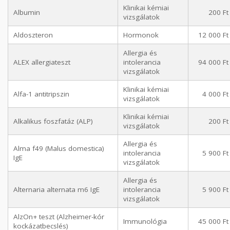
Klinikai kémiai
Albumin
200 Ft
vizsgálatok
Aldoszteron
Hormonok
12 000 Ft
Allergia és
ALEX allergiateszt
intolerancia
94 000 Ft
vizsgálatok
Klinikai kémiai
Alfa-1 antitripszin
4 000 Ft
vizsgálatok
Klinikai kémiai
Alkalikus foszfatáz (ALP)
200 Ft
vizsgálatok
Allergia és
Alma f49 (Malus domestica)
intolerancia
5 900 Ft
IgE
vizsgálatok
Allergia és
Alternaria alternata m6 IgE
intolerancia
5 900 Ft
vizsgálatok
AlzOn+ teszt (Alzheimer-kór
Immunológia
45 000 Ft
kockázatbecslés)