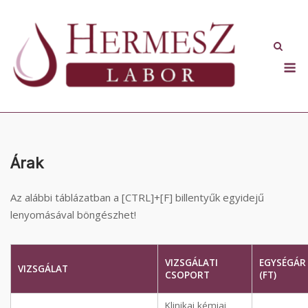
Skip
to
content
M
Árak
Az alábbi táblázatban a [CTRL]+[F] billentyűk egyidejű
lenyomásával böngészhet!
VIZSGÁLATI
EGYSÉGÁR
VIZSGÁLAT
CSOPORT
(FT)
Klinikai kémiai