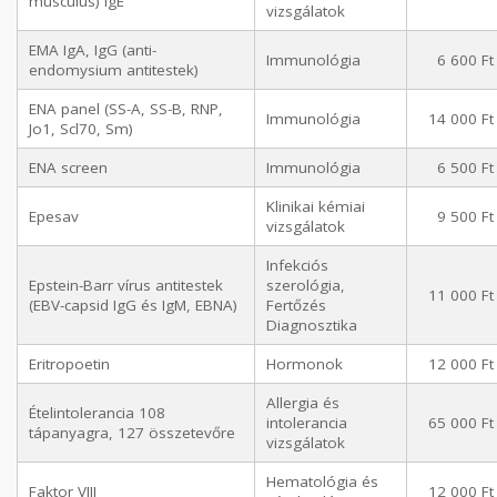
musculus) IgE
vizsgálatok
EMA IgA, IgG (anti-
Immunológia
6 600 Ft
endomysium antitestek)
ENA panel (SS-A, SS-B, RNP,
Immunológia
14 000 Ft
Jo1, Scl70, Sm)
ENA screen
Immunológia
6 500 Ft
Klinikai kémiai
Epesav
9 500 Ft
vizsgálatok
Infekciós
Epstein-Barr vírus antitestek
szerológia,
11 000 Ft
(EBV-capsid IgG és IgM, EBNA)
Fertőzés
Diagnosztika
Eritropoetin
Hormonok
12 000 Ft
Allergia és
Ételintolerancia 108
intolerancia
65 000 Ft
tápanyagra, 127 összetevőre
vizsgálatok
Hematológia és
Faktor VIII
12 000 Ft