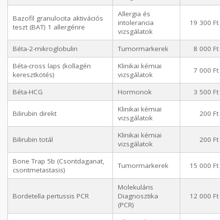
Allergia és
Bazofil granulocita aktivációs
intolerancia
19 300 Ft
teszt (BAT) 1 allergénre
vizsgálatok
Béta-2-mikroglobulin
Tumormarkerek
8 000 Ft
Béta-cross laps (kollagén
Klinikai kémiai
7 000 Ft
keresztkötés)
vizsgálatok
Béta-HCG
Hormonok
3 500 Ft
Klinikai kémiai
Bilirubin direkt
200 Ft
vizsgálatok
Klinikai kémiai
Bilirubin totál
200 Ft
vizsgálatok
Bone Trap 5b (Csontdaganat,
Tumormarkerek
15 000 Ft
csontmetastasis)
Molekuláris
Bordetella pertussis PCR
Diagnosztika
12 000 Ft
(PCR)