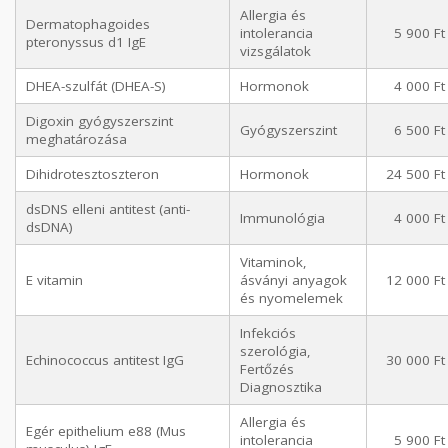
Allergia és
Dermatophagoides
intolerancia
5 900 Ft
pteronyssus d1 IgE
vizsgálatok
DHEA-szulfát (DHEA-S)
Hormonok
4 000 Ft
Digoxin gyógyszerszint
Gyógyszerszint
6 500 Ft
meghatározása
Dihidrotesztoszteron
Hormonok
24 500 Ft
dsDNS elleni antitest (anti-
Immunológia
4 000 Ft
dsDNA)
Vitaminok,
E vitamin
ásványi anyagok
12 000 Ft
és nyomelemek
Infekciós
szerológia,
Echinococcus antitest IgG
30 000 Ft
Fertőzés
Diagnosztika
Allergia és
Egér epithelium e88 (Mus
intolerancia
5 900 Ft