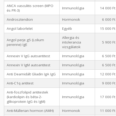
ANCA vasculitis screen (MPO
Immunológia
14 000 Ft
és PR-3)
Androsztendion
Hormonok
6 000 Ft
Angol laborlelet
Egyéb
15 000 Ft
Allergia és
Angol perje g5 (Lolium
intolerancia
5 900 Ft
perenne) IgE
vizsgálatok
Annexin V IgG autoantitest
Immunológia
6 500 Ft
Annexin V IgM autoantitest
Immunológia
6 500 Ft
Anti Deamidált Gliadin IgA IgG
Immunológia
12 000 Ft
Anti-C1q antitest
Immunológia
9 000 Ft
Anti-foszfolipid antitestek
(kardiolipin és béta-2-
Immunológia
17 000 Ft
glikoprotein IgG és IgM)
Anti-Müllerian hormon (AMH)
Hormonok
11 000 Ft