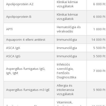
Klinikai kémiai
Apolipoprotein A2
6 000 Ft
vizsgálatok
Klinikai kémiai
Apolipoprotein B
6 000 Ft
vizsgálatok
Hematológia és
APTI
1 000 Ft
véralvadás
Aquaporin 4 elleni antitest
Immunológia
14 000 Ft
ASCA IgA
Immunológia
5 500 Ft
ASCA IgG
Immunológia
5 500 Ft
Infekciós
Aspergillus fumigatus IgG,
szerológia,
7 000 Ft
IgA, IgM
Fertőzés
Diagnosztika
Allergia és
Aspergillus fumigatus m3 IgE
intolerancia
5 900 Ft
vizsgálatok
Vitaminok,