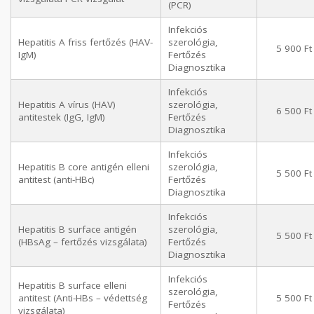
(PCR)
Infekciós
Hepatitis A friss fertőzés (HAV-
szerológia,
5 900 Ft
IgM)
Fertőzés
Diagnosztika
Infekciós
Hepatitis A vírus (HAV)
szerológia,
6 500 Ft
antitestek (IgG, IgM)
Fertőzés
Diagnosztika
Infekciós
Hepatitis B core antigén elleni
szerológia,
5 500 Ft
antitest (anti-HBc)
Fertőzés
Diagnosztika
Infekciós
Hepatitis B surface antigén
szerológia,
5 500 Ft
(HBsAg – fertőzés vizsgálata)
Fertőzés
Diagnosztika
Infekciós
Hepatitis B surface elleni
szerológia,
antitest (Anti-HBs – védettség
5 500 Ft
Fertőzés
vizsgálata)