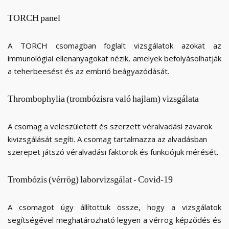
TORCH
panel
A TORCH csomagban foglalt vizsgálatok azokat az
immunológiai ellenanyagokat nézik, amelyek befolyásolhatják
a teherbeesést és az embrió beágyazódását.
Thrombophylia
(trombózisra
való
hajlam)
vizsgálata
A csomag a veleszületett és szerzett véralvadási zavarok
kivizsgálását segíti. A csomag tartalmazza az alvadásban
szerepet játszó véralvadási faktorok és funkciójuk mérését.
Trombózis
(vérrög)
laborvizsgálat
-
Covid-
19
A csomagot úgy állítottuk össze, hogy a vizsgálatok
segítségével meghatározható legyen a vérrög képződés és