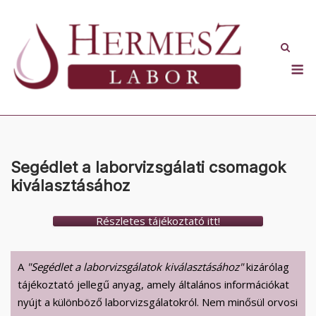
Skip
to
content
M
Segédlet a laborvizsgálati csomagok
kiválasztásához
Részletes tájékoztató itt!
A
"Segédlet a laborvizsgálatok kiválasztásához"
kizárólag
tájékoztató jellegű anyag, amely általános információkat
nyújt a különböző laborvizsgálatokról. Nem minősül orvosi