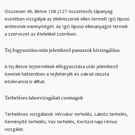
Összesen 46, illetve 108 (127 összetevő) tápanyag
esetében vizsgáljuk az élelmiszerek ellen termelt IgG típusú
antitestek mennyiségét. Az IgG típusú ellenanyagot termeli
a szervezet az ételekkel szemben.
Tej
fogyasztása
után
jelentkező
panaszok
kivizsgálása
A tej illetve tejtermékek elfogyasztása után jelentkező
tünetek hátterében a tejfehérjék és cukrok okozta
intolerancia is állhat.
Terheléses
laborvizsgálati
csomagok
Terheléses vizsgálatok: Vércukor terhelés, Laktóz terhelés,
Keményítő terhelés, Vas terhelés, Kortizol napi ritmus
vizsgálat.