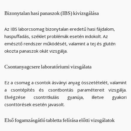
Bizonytalan
hasi
panaszok
(IBS)
kivizsgálása
Az IBS laborcsomag bizonytalan eredetű hasi fájdalom,
haspuffadás, széklet problémák esetén indokolt. Az
emésztő rendszer működését, valamint a tej és glutén
okozta panaszok okát vizsgálja.
Csontanyagcsere
laboratóriumi
vizsgálata
Ez a csomag a csontok ásványi anyag összetételét, valamint
a csontépítés és csontbontás paramétereit vizsgálja.
Elvégzése csontritkulás gyanúja, illetve gyakori
csonttörések esetén javasolt.
Első
fogamzásgátló
tabletta
felírása
előtti
vizsgálatok