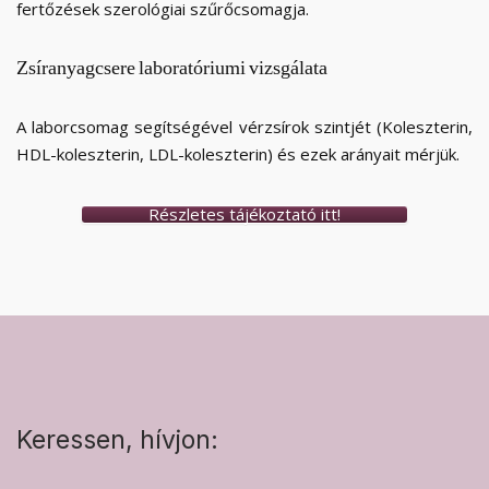
fertőzések szerológiai szűrőcsomagja.
Zsíranyagcsere
laboratóriumi
vizsgálata
A laborcsomag segítségével vérzsírok szintjét (Koleszterin,
HDL-koleszterin, LDL-koleszterin) és ezek arányait mérjük.
Részletes tájékoztató itt!
Keressen, hívjon: