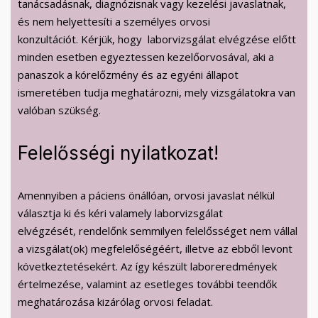
tanácsadásnak, diagnózisnak vagy kezelési javaslatnak,
és nem helyettesíti a személyes orvosi
konzultációt. Kérjük, hogy laborvizsgálat elvégzése előtt
minden esetben egyeztessen kezelőorvosával, aki a
panaszok a kórelőzmény és az egyéni állapot
ismeretében tudja meghatározni, mely vizsgálatokra van
valóban szükség.
Felelősségi nyilatkozat!
Amennyiben a páciens önállóan, orvosi javaslat nélkül
választja ki és kéri valamely laborvizsgálat
elvégzését, rendelőnk semmilyen felelősséget nem vállal
a vizsgálat(ok) megfelelőségéért, illetve az ebből levont
következtetésekért. Az így készült laboreredmények
értelmezése, valamint az esetleges további teendők
meghatározása kizárólag orvosi feladat.