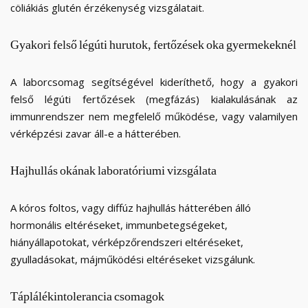
cöliákiás glutén érzékenység vizsgálatait.
Gyakori
felső
légúti
hurutok,
fertőzések
oka
gyermekeknél
A laborcsomag segítségével kideríthető, hogy a gyakori
felső légúti fertőzések (megfázás) kialakulásának az
immunrendszer nem megfelelő működése, vagy valamilyen
vérképzési zavar áll-e a hátterében.
Hajhullás
okának
laboratóriumi
vizsgálata
A kóros foltos, vagy diffúz hajhullás hátterében álló
hormonális eltéréseket, immunbetegségeket,
hiányállapotokat, vérképzőrendszeri eltéréseket,
gyulladásokat, májműködési eltéréseket vizsgálunk.
Táplálékintolerancia
csomagok