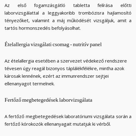
Az első fogamzásgátló tabletta felírása előtti
laborvizsgálattal a leggyakoribb trombózisra hajlamosító
tényezőket, valamint a máj működését vizsgáljuk, amit a
tartós hormonszedés befolyásolhat.
Ételallergia
vizsgálati
csomag
-
nutritív
panel
Az ételallergia esetében a szervezet védekező rendszere
tévesen úgy reagál bizonyos táplálékfélékre, mintha azok
károsak lennének, ezért az immunrendszer sejtjei
ellenanyagot termelnek.
Fertőző
megbetegedések
laborvizsgálata
A fertőző megbetegedések laboratóriumi vizsgálata során a
fertőző kórokozók ellenanyagait mutatjuk ki vérből.