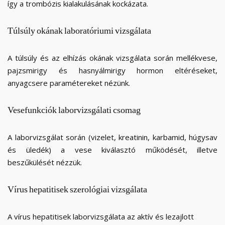
így a trombózis kialakulásának kockázata.
Túlsúly
okának
laboratóriumi
vizsgálata
A túlsúly és az elhízás okának vizsgálata során mellékvese,
pajzsmirigy és hasnyálmirigy hormon eltéréseket,
anyagcsere paramétereket nézünk.
Vesefunkciók
laborvizsgálati
csomag
A laborvizsgálat során (vizelet, kreatinin, karbamid, húgysav
és üledék) a vese kiválasztó működését, illetve
beszűkülését nézzük.
Vírus
hepatitisek
szerológiai
vizsgálata
A vírus hepatitisek laborvizsgálata az aktív és lezajlott