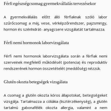
Férfi
egészségcsomag
gyermekvállalás
tervezésekor
A gyermekvállalás előtt álló férfiaknak szóló labor
szűrőcsomag a máj, vese, vérképzőrendszer, pajzsmirigy,
hormon és szénhidrát- anyagcsere vizsgálatát tartalmazza.
Férfi
nemi
hormonok
laborvizsgálata
Férfi nemi hormonok laborvizsgálata során a férfiak nemi
szerveinek megfelelő működését (potencia) és reproduktív
rendszerének hormon összetételét (meddőség) nézzük.
Glutén
okozta
betegségek
vizsgálata
A csomag a glutén okozta kóros állapotokat, betegségeket
vizsgálja. Tartalmazza a cöliákia (lisztérzékenység), a glutén
tartalmú gabonafélék okozta allergia, valamint a nem