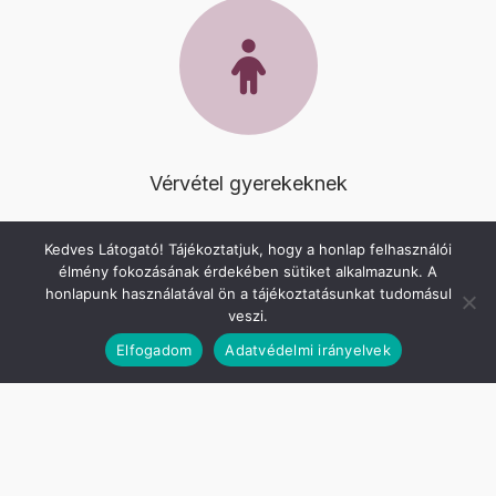
Vérvétel gyerekeknek
A gyermek vérvétel sok esetben okozhat problémát a
Kedves Látogató! Tájékoztatjuk, hogy a honlap felhasználói
szülőknek. Itt gyorsan és főként otthonos, barátságos
élmény fokozásának érdekében sütiket alkalmazunk. A
környezetben vesszük le a vért a
6 éven felüli
honlapunk használatával ön a tájékoztatásunkat tudomásul
gyermekektől
.
veszi.
Elfogadom
Adatvédelmi irányelvek