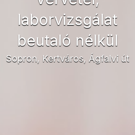
laborvizsgálat
beutaló nélkül
Sopron, Kertváros, Ágfalvi út