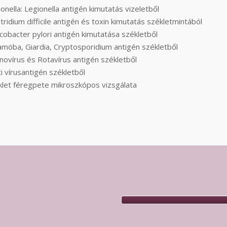
onella: Legionella antigén kimutatás vizeletből
tridium difficile antigén és toxin kimutatás székletmintából
cobacter pylori antigén kimutatása székletből
amöba, Giardia, Cryptosporidium antigén székletből
ovírus és Rotavírus antigén székletből
ci vírusantigén székletből
klet féregpete mikroszkópos vizsgálata