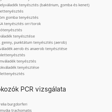
elyváladék tenyésztés (baktérium, gomba és kenet)
ettenyésztés
öm gomba tenyésztés
A tenyésztés orr/torok
ótenyésztés
váladék tenyésztése
, genny, punktátum tenyésztés (aerob)
váladék aerob és anaerob tenyésztése
klettenyésztés
mváladék tenyésztés
okváladék tenyésztése
elettenyésztés
kozók PCR vizsgálata
elia burgdorferi
amydia trachomatis