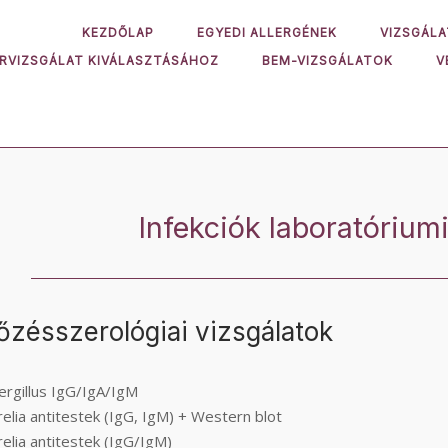
KEZDŐLAP
EGYEDI ALLERGÉNEK
VIZSGÁLA
ORVIZSGÁLAT KIVÁLASZTÁSÁHOZ
BEM-VIZSGÁLATOK
V
Infekciók laboratóriumi
őzésszerológiai vizsgálatok
ergillus IgG/IgA/IgM
elia antitestek (IgG, IgM) + Western blot
elia antitestek (IgG/IgM)