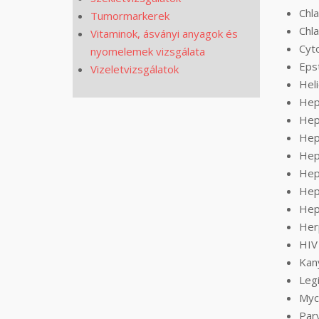
Chl
Tumormarkerek
Chl
Vitaminok, ásványi anyagok és
Cyt
nyomelemek vizsgálata
Eps
Vizeletvizsgálatok
Heli
Hepa
Hepa
Hep
Hepa
Hepa
Hepa
Hepa
Her
HIV 
Kany
Legi
Myc
Par