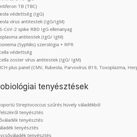
ntiferon TB (TBC)
eola védettség (IgG)
ola vírus antitestek (IgG/IgM)
S-CoV-2 spike RBD IgG ellenanyag
oplasma antitestek (IgG/ IgM)
ponema (Syphilis) szerológia + RPR
cella védettség
cella zoster vírus antitestek (IgG/ IgM)
CH plus panel (CMV, Rubeola, Parvovírus B19, Toxoplazma, Her
obiológiai tenyésztések
soportú Streptococcus szűrés hüvely váladékból
elszínről tenyésztés
őváladék tenyésztés
váladék tenyésztés
ycsőváladék tenyésztés