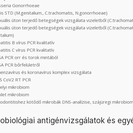
sseria Gonorrhoeae
is STD (M.genitalium., C.trachomatis, N.gonorrhoeae)
uális úton terjedő betegségek vizsgálata vizeletből (C.trachomat
uális úton terjedő betegségek vizsgálata vizeletből (C.trachomati
talium)
titis B vírus PCR kvalitatív
titis C vírus PCR kvalitatív
A PCR orr és torok mintából
A PCR bőrfelületről
uenzavírus és koronavírus komplex vizsgálata
S CoV2 RT PCR
elyi mikrobiom
klet mikrobiom
odontitishez kötődő mikrobák DNS-analízise, szájüregi mikrobiom
obiológiai antigénvizsgálatok és egy