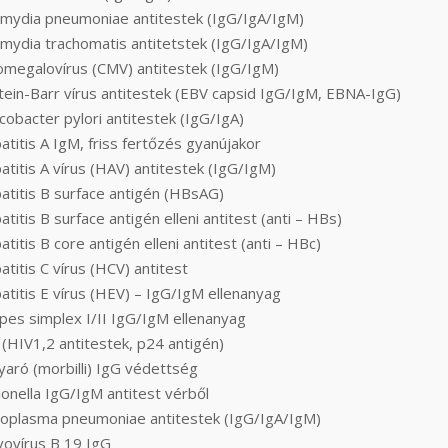
amydia pneumoniae antitestek (IgG/IgA/IgM)
amydia trachomatis antitetstek (IgG/IgA/IgM)
omegalovírus (CMV) antitestek (IgG/IgM)
tein-Barr vírus antitestek (EBV capsid IgG/IgM, EBNA-IgG)
cobacter pylori antitestek (IgG/IgA)
titis A IgM, friss fertőzés gyanújakor
titis A vírus (HAV) antitestek (IgG/IgM)
atitis B surface antigén (HBsAG)
titis B surface antigén elleni antitest (anti – HBs)
titis B core antigén elleni antitest (anti – HBc)
titis C vírus (HCV) antitest
titis E vírus (HEV) – IgG/IgM ellenanyag
pes simplex I/II IgG/IgM ellenanyag
(HIV1,2 antitestek, p24 antigén)
aró (morbilli) IgG védettség
onella IgG/IgM antitest vérből
oplasma pneumoniae antitestek (IgG/IgA/IgM)
vovírus B 19 IgG