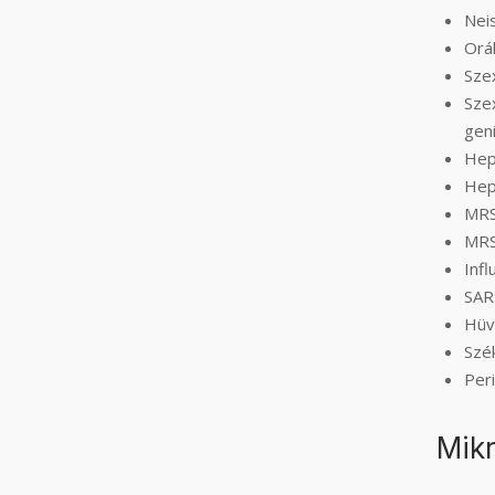
Nei
Orál
Szex
Szex
geni
Hepa
Hepa
MRS
MRS
Infl
SAR
Hüv
Szé
Peri
Mikr