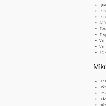
Qua
Rub
Rube
SAR
Tox
Tre
Vari
Vari
TOR
Mikr
B c
Bőrf
Eml
Fül
Húg