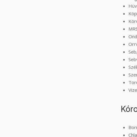
Hüv
Köp
Kör
MRS
Ond
Orr
Seb
Seb
Szé
Sze
Tor
Viz
Kóro
Borr
Chl