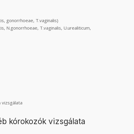
is, gonorrhoeae, T.vaginalis)
s, N.gonorrhoeae, T.vaginalis, U.urealiticum,
 vizsgálata
éb kórokozók vizsgálata