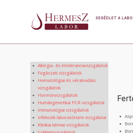
Skip
to
content
SEGÉDLET A LAB
Allergia- és intoleranciavizsgálatok
Fogászati vizsgálatok
Hematológiai és véralvadási
vizsgálatok
Hormonvizsgálatok
Fert
Humángenetikai PCR vizsgálatok
Immunológiai vizsgálatok
Asp
Infekciók laboratóriumi vizsgálatai
Borr
Klinikai kémiai vizsgálatok
Borr
Székletvizsgálatok