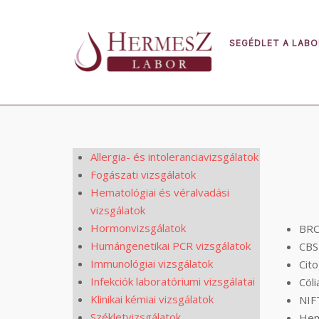
Skip
to
content
SEGÉDLET A LAB
Allergia- és intoleranciavizsgálatok
Fogászati vizsgálatok
Hematológiai és véralvadási
vizsgálatok
Hormonvizsgálatok
BRC
Humángenetikai PCR vizsgálatok
CBS
Immunológiai vizsgálatok
Cito
Infekciók laboratóriumi vizsgálatai
Cöl
Klinikai kémiai vizsgálatok
NIF
Székletvizsgálatok
Hem