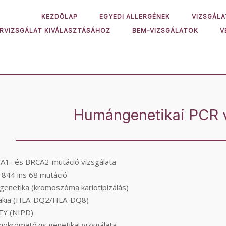
KEZDŐLAP
EGYEDI ALLERGÉNEK
VIZSGÁLA
ORVIZSGÁLAT KIVÁLASZTÁSÁHOZ
BEM-VIZSGÁLATOK
V
Humángenetikai PCR v
A1- és BRCA2-mutáció vizsgálata
 844 ins 68 mutáció
genetika (kromoszóma kariotipizálás)
iakia (HLA-DQ2/HLA-DQ8)
TY (NIPD)
okromatózis genetikai vizsgálata