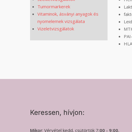
Tumormarkerek
Lakt
Vitaminok, ásványi anyagok és
fak
nyomelemek vizsgálata
Lei
Vizeletvizsgálatok
MTH
PAI
HLA
Keressen, hívjon:
Mikor
: Vérvétel kedd, csütörtök 7
:00 - 9:00.