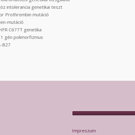
óz intolerancia genetikai teszt
tor Prothrombin mutáció
den-mutáció
FR C677T genetika
-1 gén polimorfizmus
-B27
Impreszum