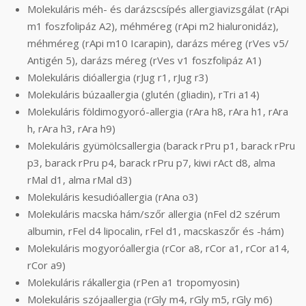
Molekuláris méh- és darázscsípés allergiavizsgálat (rApi
m1 foszfolipáz A2), méhméreg (rApi m2 hialuronidáz),
méhméreg (rApi m10 Icarapin), darázs méreg (rVes v5/
Antigén 5), darázs méreg (rVes v1 foszfolipáz A1)
Molekuláris dióallergia (rJug r1, rJug r3)
Molekuláris búzaallergia (glutén (gliadin), rTri a14)
Molekuláris földimogyoró-allergia (rAra h8, rAra h1, rAra
h, rAra h3, rAra h9)
Molekuláris gyümölcsallergia (barack rPru p1, barack rPru
p3, barack rPru p4, barack rPru p7, kiwi rAct d8, alma
rMal d1, alma rMal d3)
Molekuláris kesudióallergia (rAna o3)
Molekuláris macska hám/szőr allergia (nFel d2 szérum
albumin, rFel d4 lipocalin, rFel d1, macskaszőr és -hám)
Molekuláris mogyoróallergia (rCor a8, rCor a1, rCor a14,
rCor a9)
Molekuláris rákallergia (rPen a1 tropomyosin)
Molekuláris szójaallergia (rGly m4, rGly m5, rGly m6)