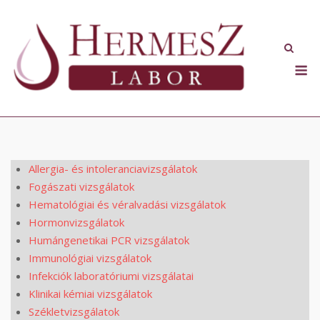
Skip
to
content
M
Allergia- és intoleranciavizsgálatok
Fogászati vizsgálatok
Hematológiai és véralvadási vizsgálatok
Hormonvizsgálatok
Humángenetikai PCR vizsgálatok
Immunológiai vizsgálatok
Infekciók laboratóriumi vizsgálatai
Klinikai kémiai vizsgálatok
Székletvizsgálatok