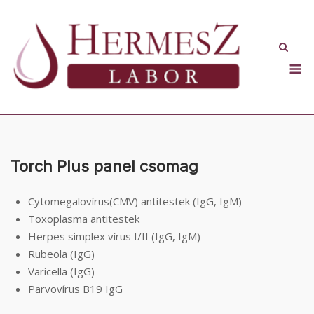
Skip
to
content
M
Torch Plus panel csomag
Cytomegalovírus(CMV) antitestek (IgG, IgM)
Toxoplasma antitestek
Herpes simplex vírus I/II (IgG, IgM)
Rubeola (IgG)
Varicella (IgG)
Parvovírus B19 IgG