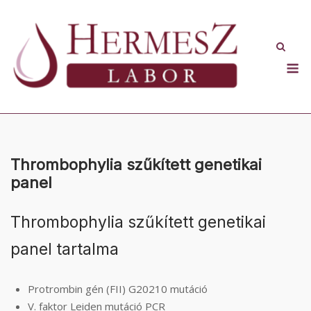
Skip
to
content
M
Thrombophylia szűkített genetikai
panel
Thrombophylia szűkített genetikai
panel tartalma
Protrombin gén (FII) G20210 mutáció
V. faktor Leiden mutáció PCR