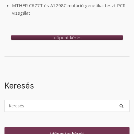
MTHFR C677T és A1298C mutáció genetikai teszt PCR
vizsgálat
Időpont kérés
Keresés
Időpontot kérek!