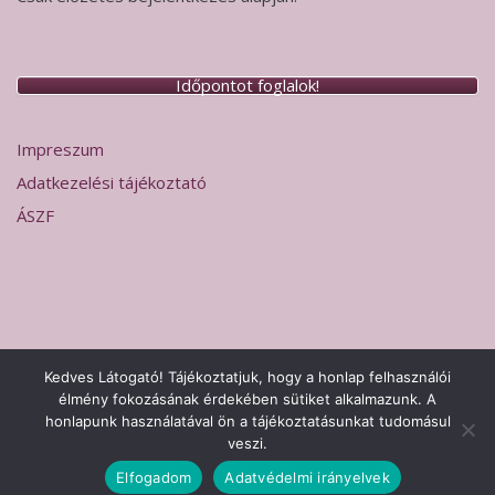
Időpontot foglalok!
Impreszum
Adatkezelési tájékoztató
ÁSZF
Kedves Látogató! Tájékoztatjuk, hogy a honlap felhasználói
élmény fokozásának érdekében sütiket alkalmazunk. A
2026 © Hermesz Labor Sopron
Adatkezelési tájékoztató
Theme
honlapunk használatával ön a tájékoztatásunkat tudomásul
by
SiteOrigin
veszi.
Impreszum
Adatkezelési tájékoztató
ÁSZF
Elfogadom
Adatvédelmi irányelvek