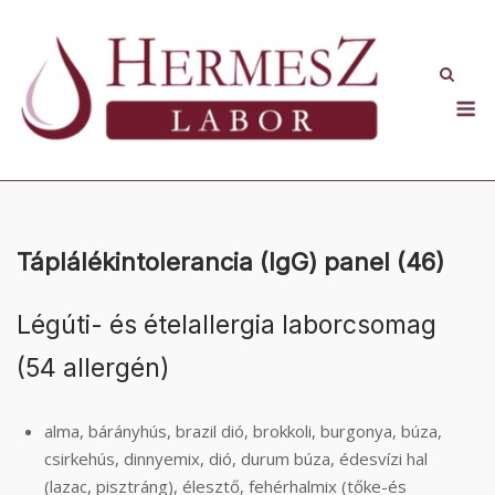
Skip
to
content
M
Táplálékintolerancia (IgG) panel (46)
Légúti- és ételallergia laborcsomag
(54 allergén)
alma, bárányhús, brazil dió, brokkoli, burgonya, búza,
csirkehús, dinnyemix, dió, durum búza, édesvízi hal
(lazac, pisztráng), élesztő, fehérhalmix (tőke-és