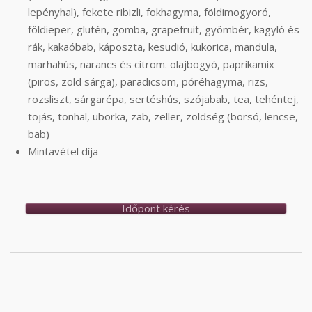
lepényhal), fekete ribizli, fokhagyma, földimogyoró,
földieper, glutén, gomba, grapefruit, gyömbér, kagyló és
rák, kakaóbab, káposzta, kesudió, kukorica, mandula,
marhahús, narancs és citrom. olajbogyó, paprikamix
(piros, zöld sárga), paradicsom, póréhagyma, rizs,
rozsliszt, sárgarépa, sertéshús, szójabab, tea, tehéntej,
tojás, tonhal, uborka, zab, zeller, zöldség (borsó, lencse,
bab)
Mintavétel díja
Időpont kérés