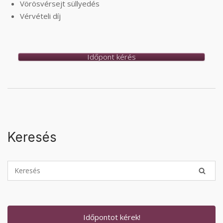
Vörösvérsejt süllyedés
Vérvételi díj
Időpont kérés
Keresés
Időpontot kérek!