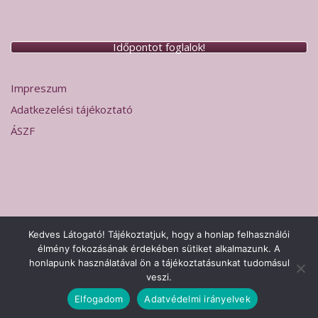
Időpontot foglalok!
Impreszum
Adatkezelési tájékoztató
ÁSZF
Kedves Látogató! Tájékoztatjuk, hogy a honlap felhasználói
élmény fokozásának érdekében sütiket alkalmazunk. A
2026 © Hermesz Labor Sopron
Adatkezelési tájékoztató
Theme
honlapunk használatával ön a tájékoztatásunkat tudomásul
by
SiteOrigin
veszi.
Impreszum
Adatkezelési tájékoztató
ÁSZF
Elfogadom
Adatvédelmi irányelvek