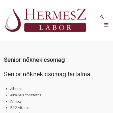
Skip
to
content
M
Senior nőknek csomag
Senior nőknek csomag tartalma
Albumin
Alkalikus foszfatáz
Amiláz
B12 vitamin