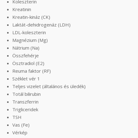
Koleszterin
Kreatinin
Kreatin-kináz (CK)
Laktát-dehidrogenáz (LDH)
LDL-koleszterin
Magnézium (Mg)
Nátrium (Na)
Összfehérje
Ösztradiol (E2)
Reuma faktor (RF)
Széklet vér 1
Teljes vizelet (általános és üledék)
Totál bilirubin
Transzferrin
Trigliceridek
TSH
Vas (Fe)
Vérkép