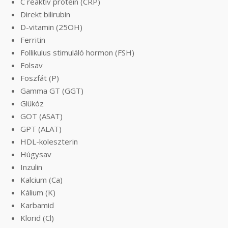
C reaktív protein (CRP)
Direkt bilirubin
D-vitamin (25OH)
Ferritin
Follikulus stimuláló hormon (FSH)
Folsav
Foszfát (P)
Gamma GT (GGT)
Glükóz
GOT (ASAT)
GPT (ALAT)
HDL-koleszterin
Húgysav
Inzulin
Kalcium (Ca)
Kálium (K)
Karbamid
Klorid (Cl)