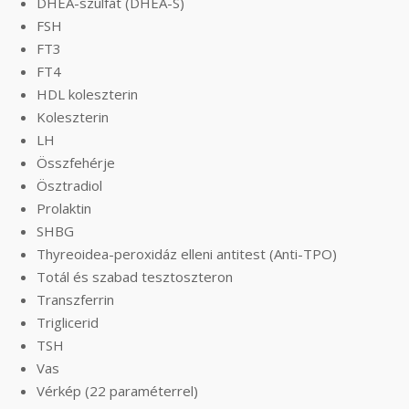
DHEA-szulfát (DHEA-S)
FSH
FT3
FT4
HDL koleszterin
Koleszterin
LH
Összfehérje
Ösztradiol
Prolaktin
SHBG
Thyreoidea-peroxidáz elleni antitest (Anti-TPO)
Totál és szabad tesztoszteron
Transzferrin
Triglicerid
TSH
Vas
Vérkép (22 paraméterrel)