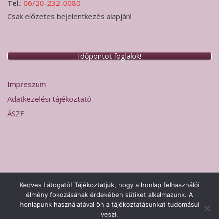
Tel
.:
06/20-232-0080
Csak előzetes bejelentkezés alapján!
Időpontot foglalok!
Impreszum
Adatkezelési tájékoztató
ÁSZF
Kedves Látogató! Tájékoztatjuk, hogy a honlap felhasználói
élmény fokozásának érdekében sütiket alkalmazunk. A
2026 © Hermesz Labor Sopron
Adatkezelési tájékoztató
Theme
honlapunk használatával ön a tájékoztatásunkat tudomásul
by
SiteOrigin
veszi.