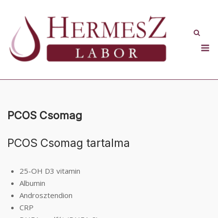
Skip
to
content
M
PCOS Csomag
PCOS Csomag tartalma
25-OH D3 vitamin
Albumin
Androsztendion
CRP