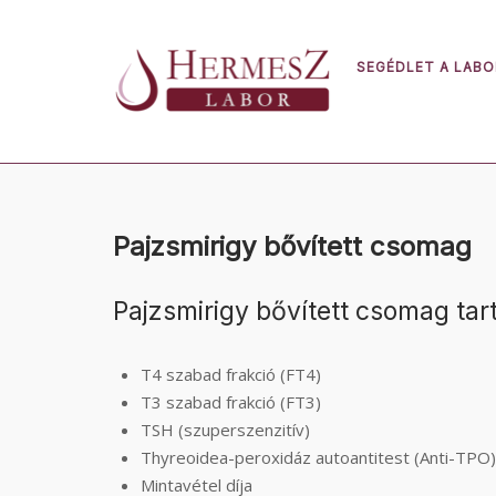
Skip
to
content
SEGÉDLET A LAB
Pajzsmirigy bővített csomag
Pajzsmirigy bővített csomag tar
T4 szabad frakció (FT4)
T3 szabad frakció (FT3)
TSH (szuperszenzitív)
Thyreoidea-peroxidáz autoantitest (Anti-TPO)
Mintavétel díja