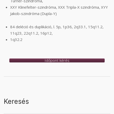
Turner-szindróma,
XXY Klinefelter-szindróma, XXX Tripla-X szindróma, XYY
Jakob-szindróma (Dupla-Y)
84 deléció és duplikáció, l. 5p, 1p36, 2q33.1, 15q11.2,
11q23, 22q11.2, 16p12,
1q32.2
Időpont kérés
Keresés