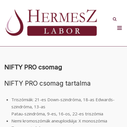
Skip
to
content
M
NIFTY PRO csomag
NIFTY PRO csomag tartalma
Triszómiák: 21-es Down-szindróma, 18-as Edwards-
szindróma, 13-as
Patau-szindróma, 9-es, 16-os, 22-es triszómia
Nemi kromoszómák aneuploidiája: X monoszómia