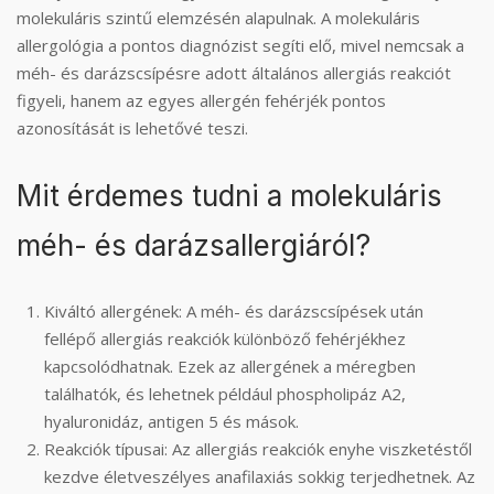
molekuláris szintű elemzésén alapulnak. A molekuláris
allergológia a pontos diagnózist segíti elő, mivel nemcsak a
méh- és darázscsípésre adott általános allergiás reakciót
figyeli, hanem az egyes allergén fehérjék pontos
azonosítását is lehetővé teszi.
Mit érdemes tudni a molekuláris
méh- és darázsallergiáról?
Kiváltó allergének: A méh- és darázscsípések után
fellépő allergiás reakciók különböző fehérjékhez
kapcsolódhatnak. Ezek az allergének a méregben
találhatók, és lehetnek például phospholipáz A2,
hyaluronidáz, antigen 5 és mások.
Reakciók típusai: Az allergiás reakciók enyhe viszketéstől
kezdve életveszélyes anafilaxiás sokkig terjedhetnek. Az