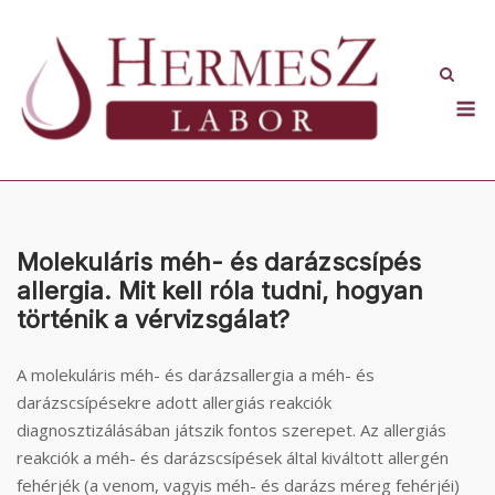
Skip
to
content
M
Molekuláris méh- és darázscsípés
allergia. Mit kell róla tudni, hogyan
történik a vérvizsgálat?
A molekuláris méh- és darázsallergia a méh- és
darázscsípésekre adott allergiás reakciók
diagnosztizálásában játszik fontos szerepet. Az allergiás
reakciók a méh- és darázscsípések által kiváltott allergén
fehérjék (a venom, vagyis méh- és darázs méreg fehérjéi)