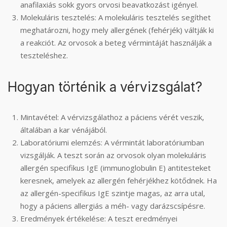
anafilaxiás sokk gyors orvosi beavatkozást igényel.
Molekuláris tesztelés: A molekuláris tesztelés segíthet
meghatározni, hogy mely allergének (fehérjék) váltják ki
a reakciót. Az orvosok a beteg vérmintáját használják a
teszteléshez.
Hogyan történik a vérvizsgálat?
Mintavétel: A vérvizsgálathoz a páciens vérét veszik,
általában a kar vénájából.
Laboratóriumi elemzés: A vérmintát laboratóriumban
vizsgálják. A teszt során az orvosok olyan molekuláris
allergén specifikus IgE (immunoglobulin E) antitesteket
keresnek, amelyek az allergén fehérjékhez kötődnek. Ha
az allergén-specifikus IgE szintje magas, az arra utal,
hogy a páciens allergiás a méh- vagy darázscsípésre.
Eredmények értékelése: A teszt eredményei