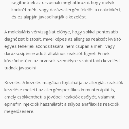
segíthetnek az orvosnak meghatározni, hogy melyik
konkrét méh- vagy darázsallergén felelős a reakciókért,
és ez alapján javasolhatják a kezelést.
A molekuláris vérvizsgálat előnye, hogy sokkal pontosabb
diagnózist biztosít, mivel képes az allergiás reakciót kiváltó
egyes fehérjék azonosítására, nem csupán a méh- vagy
darázscsípésre adott általános reakciót figyeli. Ennek
köszönhetően az orvosok személyre szabottabb kezelést
tudnak javasolni.
Kezelés: A kezelés magában foglalhatja az allergiás reakciók
kezelése mellett az allergénspecifikus immunterápiát is,
amely csökkentheti a jövőbeli reakciók esélyét, valamint
epinefrin injekciók használatát a súlyos anafilaxiás reakciók
megelőzésére.