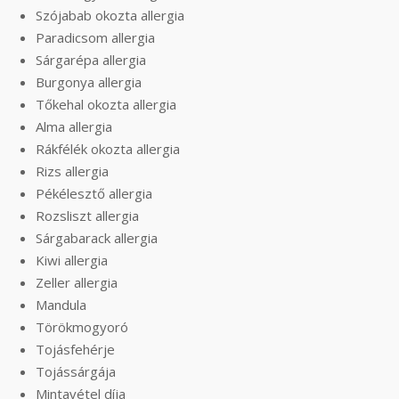
Szójabab okozta allergia
Paradicsom allergia
Sárgarépa allergia
Burgonya allergia
Tőkehal okozta allergia
Alma allergia
Rákfélék okozta allergia
Rizs allergia
Pékélesztő allergia
Rozsliszt allergia
Sárgabarack allergia
Kiwi allergia
Zeller allergia
Mandula
Törökmogyoró
Tojásfehérje
Tojássárgája
Mintavétel díja