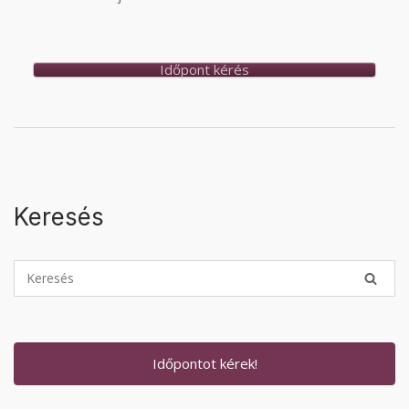
Időpont kérés
Keresés
Időpontot kérek!