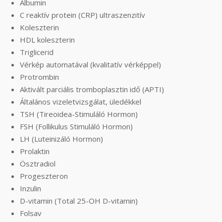
Albumin
C reaktív protein (CRP) ultraszenzitív
Koleszterin
HDL koleszterin
Triglicerid
Vérkép automatával (kvalitatív vérképpel)
Protrombin
Aktivált parciális tromboplasztin idő (APTI)
Általános vizeletvizsgálat, üledékkel
TSH (Tireoidea-Stimuláló Hormon)
FSH (Follikulus Stimuláló Hormon)
LH (Luteinizáló Hormon)
Prolaktin
Ösztradiol
Progeszteron
Inzulin
D-vitamin (Total 25-OH D-vitamin)
Folsav