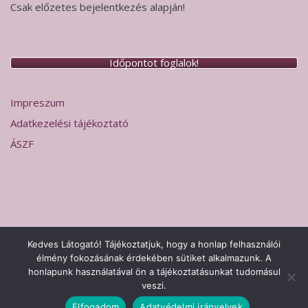
Csak előzetes bejelentkezés alapján!
Időpontot foglalok!
Impreszum
Adatkezelési tájékoztató
ÁSZF
Kedves Látogató! Tájékoztatjuk, hogy a honlap felhasználói
élmény fokozásának érdekében sütiket alkalmazunk. A
2026 © Hermesz Labor Sopron
Adatkezelési tájékoztató
Theme
honlapunk használatával ön a tájékoztatásunkat tudomásul
by
SiteOrigin
veszi.
Impreszum
Adatkezelési tájékoztató
ÁSZF
Elfogadom
Adatvédelmi irányelvek