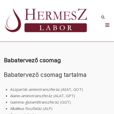
Skip
to
content
M
Babatervező csomag
Babatervező csomag tartalma
Aszpartát-aminotranszferáz (ASAT, GOT)
Alanin-aminotranszferáz (ALAT, GPT)
Gamma-glutamiltranszferáz (GGT)
Alkalikus foszfatáz (ALP)