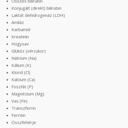
Összes bilirubin
Konjugált (direkt) bilirubin
Laktát dehidrogenáz (LDH)
Amiláz
Karbamid
Kreatinin
Húgysav
Glükóz (vércukor)
Nátrium (Na)
Kálium (K)
Klorid (Cl)
Kalcium (Ca)
Foszfát (P)
Magnézium (Mg)
Vas (Fe)
Transzferrin
Ferritin
Összfehérje