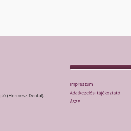
Impreszum
Adatkezelési tájékoztató
 ajtó (Hermesz Dental).
ÁSZF