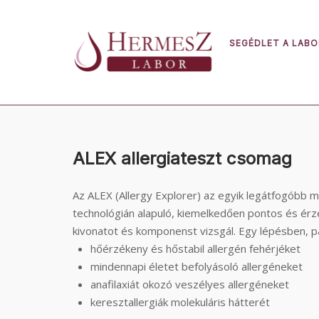
Skip
to
content
SEGÉDLET A LAB
ALEX allergiateszt csomag
Az ALEX (Allergy Explorer) az egyik legátfogóbb mu
technológián alapuló, kiemelkedően pontos és érz
kivonatot és komponenst vizsgál. Egy lépésben, 
hőérzékeny és hőstabil allergén fehérjéket
mindennapi életet befolyásoló allergéneket
anafilaxiát okozó veszélyes allergéneket
keresztallergiák molekuláris hátterét