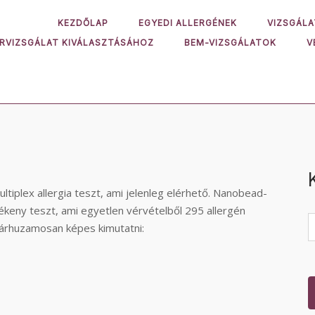
KEZDŐLAP
EGYEDI ALLERGÉNEK
VIZSGÁLA
ORVIZSGÁLAT KIVÁLASZTÁSÁHOZ
BEM-VIZSGÁLATOK
V
ltiplex allergia teszt, ami jelenleg elérhető. Nanobead-
ékeny teszt, ami egyetlen vérvételből 295 allergén
párhuzamosan képes kimutatni: