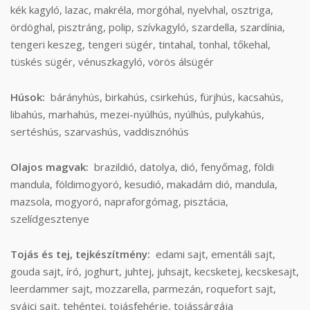
kék kagyló, lazac, makréla, morgóhal, nyelvhal, osztriga,
ördöghal, pisztráng, polip, szívkagyló, szardella, szardínia,
tengeri keszeg, tengeri sügér, tintahal, tonhal, tőkehal,
tüskés sügér, vénuszkagyló, vörös álsügér
Húsok:
bárányhús, birkahús, csirkehús, fürjhús, kacsahús,
libahús, marhahús, mezei-nyúlhús, nyúlhús, pulykahús,
sertéshús, szarvashús, vaddisznóhús
Olajos magvak:
brazildió, datolya, dió, fenyőmag, földi
mandula, földimogyoró, kesudió, makadám dió, mandula,
mazsola, mogyoró, napraforgómag, pisztácia,
szelídgesztenye
Tojás és tej, tejkészítmény:
edami sajt, ementáli sajt,
gouda sajt, író, joghurt, juhtej, juhsajt, kecsketej, kecskesajt,
leerdammer sajt, mozzarella, parmezán, roquefort sajt,
svájci sajt, tehéntej, tojásfehérje, tojássárgája