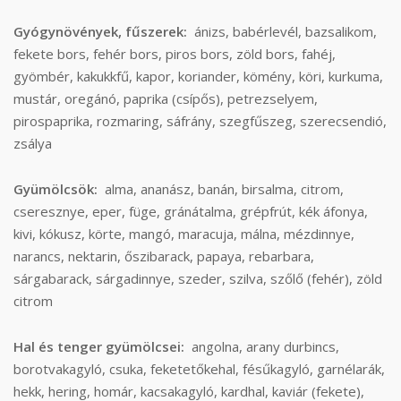
Gyógynövények, fűszerek:
ánizs, babérlevél, bazsalikom,
fekete bors, fehér bors, piros bors, zöld bors, fahéj,
gyömbér, kakukkfű, kapor, koriander, kömény, köri, kurkuma,
mustár, oregánó, paprika (csípős), petrezselyem,
pirospaprika, rozmaring, sáfrány, szegfűszeg, szerecsendió,
zsálya
Gyümölcsök:
alma, ananász, banán, birsalma, citrom,
cseresznye, eper, füge, gránátalma, grépfrút, kék áfonya,
kivi, kókusz, körte, mangó, maracuja, málna, mézdinnye,
narancs, nektarin, őszibarack, papaya, rebarbara,
sárgabarack, sárgadinnye, szeder, szilva, szőlő (fehér), zöld
citrom
Hal és tenger gyümölcsei:
angolna, arany durbincs,
borotvakagyló, csuka, feketetőkehal, fésűkagyló, garnélarák,
hekk, hering, homár, kacsakagyló, kardhal, kaviár (fekete),