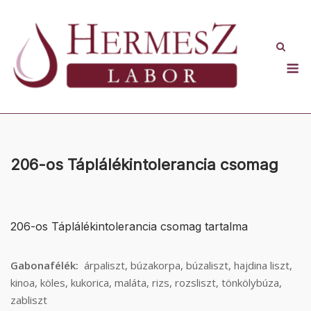
Skip
to
content
M
206-os Táplálékintolerancia csomag
206-os Táplálékintolerancia csomag tartalma
Gabonafélék:
árpaliszt, búzakorpa, búzaliszt, hajdina liszt,
kinoa, köles, kukorica, maláta, rizs, rozsliszt, tönkölybúza,
zabliszt