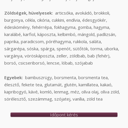
Zöldségek, hüvelyesek:
articsóka, avokádó, brokkoli,
burgonya, cékla, cikória, cukkini, endívia, édesgyökér,
édeskömény, fehérrépa, fokhagyma, gomba, hagyma,
karalábé, karfiol, káposzta, kelbimbó, mángold, padlizsán,
paprika, paradicsom, póréhagyma, rukkola, saláta,
sárgarépa, sóska, spárga, spenót, sütőtök, torma, uborka,
vargánya, vöröskáposzta, zeller, zöldbab, bab (fehér),
borsó, csicseriborsó, lencse, lóbab, szójabab
Egyebek:
bambuszrügy, borsmenta, borsmenta tea,
élesztő, fekete tea, glutamát, glutén, kamillatea, kakaó,
kapribogyó, kávé, komló, lenmag, méz, olíva olaj, olíva zöld,
sörélesztő, szezámmag, szójatej, vanília, zöld tea
Időpont kérés